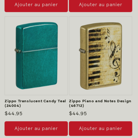
Ajouter au panier
Ajouter au panier
Zippo Translucent Candy Teal
Zippo Piano and Notes Design
(24004)
(46712)
Prix
$44.95
Prix
$44.95
habituel
habituel
Ajouter au panier
Ajouter au panier