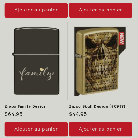
habituel
Ajouter au panier
Ajouter au panier
Zippo Family Design
Zippo Skull Design (46937)
Prix
$64.95
Prix
$44.95
habituel
habituel
Ajouter au panier
Ajouter au panier