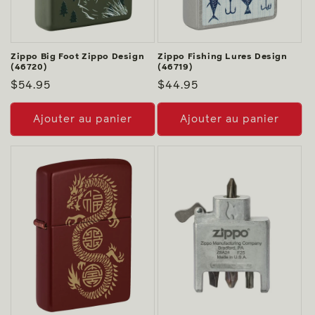
Zippo Big Foot Zippo Design
Zippo Fishing Lures Design
(46720)
(46719)
Prix
$54.95
Prix
$44.95
habituel
habituel
Ajouter au panier
Ajouter au panier