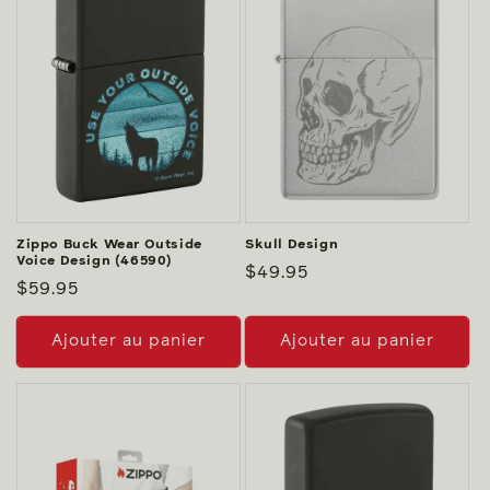
Zippo Buck Wear Outside
Skull Design
Voice Design (46590)
Prix
$49.95
Prix
$59.95
habituel
habituel
Ajouter au panier
Ajouter au panier