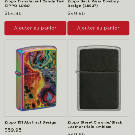
Zippo Translucent Candy Teal
Zippo Buck Wear Cowboy
ZIPPO LOGO
Design (48937)
Prix
$54.95
Prix
$49.95
habituel
habituel
Ajouter au panier
Ajouter au panier
Zippo 151 Abstract Design
Zippo Street Chrome/Black
Leather Plain Emblem
Prix
$59.95
Prix
$49.95