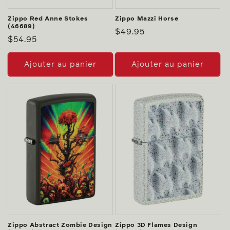
Zippo Red Anne Stokes
Zippo Mazzi Horse
(46689)
Prix
$49.95
Prix
$54.95
habituel
habituel
Ajouter au panier
Ajouter au panier
Zippo Abstract Zombie Design
Zippo 3D Flames Design