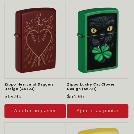
Zippo Heart and Daggers
Zippo Lucky Cat Clover
Design (46723)
Design (46721)
Prix
$54.95
Prix
$54.95
habituel
habituel
Ajouter au panier
Ajouter au panier