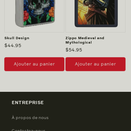
Skull Design
Zippo Medieval and
Mythological
Prix
$44.95
Prix
$54.95
habituel
habituel
Ajouter au panier
Ajouter au panier
ENTREPRISE
À propos de nous