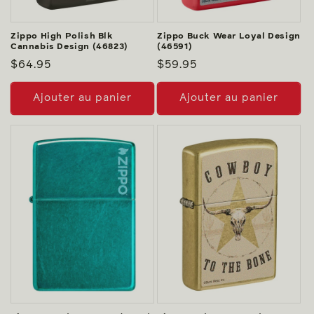
Zippo High Polish Blk
Zippo Buck Wear Loyal Design
Cannabis Design (46823)
(46591)
Prix
$64.95
Prix
$59.95
habituel
habituel
Ajouter au panier
Ajouter au panier