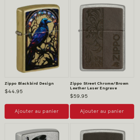
Zippo Blackbird Design
Zippo Street Chrome/Brown
Leather Laser Engrave
Prix
$44.95
Prix
$59.95
habituel
habituel
Ajouter au panier
Ajouter au panier