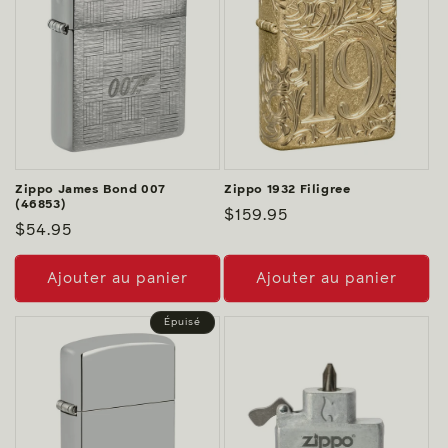
Zippo James Bond 007
Zippo 1932 Filigree
(46853)
Prix
$159.95
Prix
$54.95
habituel
habituel
Ajouter au panier
Ajouter au panier
Épuisé