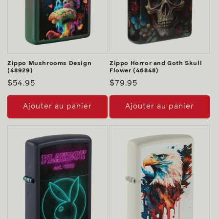
Zippo Mushrooms Design
Zippo Horror and Goth Skull
(48929)
Flower (46848)
Prix
$54.95
Prix
$79.95
habituel
habituel
Ajouter au panier
Ajouter au panier