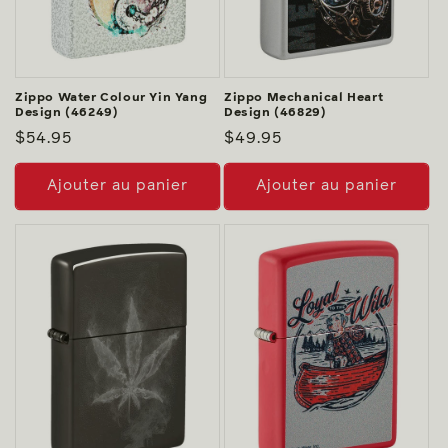
Zippo Water Colour Yin Yang
Zippo Mechanical Heart
Design (46249)
Design (46829)
Prix
$54.95
Prix
$49.95
habituel
habituel
Ajouter au panier
Ajouter au panier