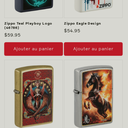
Zippo Teal Playboy Logo
Zippo Eagle Design
(46786)
Prix
$54.95
Prix
$59.95
habituel
habituel
Ajouter au panier
Ajouter au panier