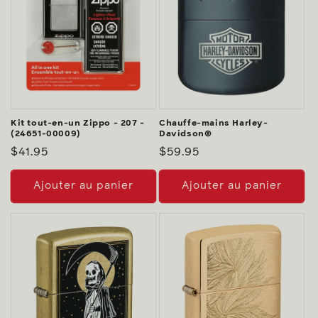
Kit tout-en-un Zippo - 207 -
Chauffe-mains Harley-
(24651-00009)
Davidson®
Prix
$41.95
Prix
$59.95
habituel
habituel
Ajouter au panier
Ajouter au panier