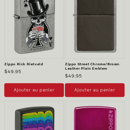
Zippo Rick Rietveld
Zippo Street Chrome/Brown
Leather Plain Emblem
Prix
$49.95
Prix
$49.95
habituel
habituel
Ajouter au panier
Ajouter au panier