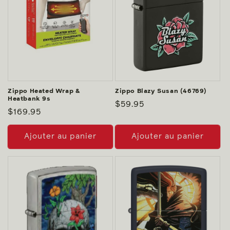
Zippo Heated Wrap &
Zippo Blazy Susan (46769)
Heatbank 9s
Prix
$59.95
Prix
$169.95
habituel
habituel
Ajouter au panier
Ajouter au panier