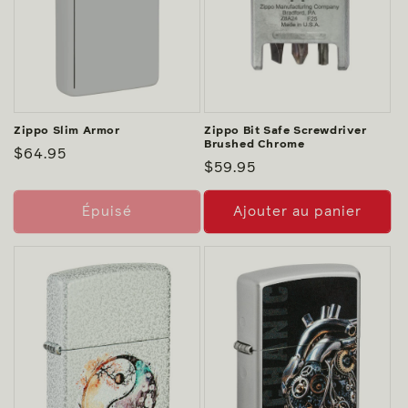
Zippo Slim Armor
Zippo Bit Safe Screwdriver
Brushed Chrome
Prix
$64.95
Prix
$59.95
habituel
habituel
Épuisé
Ajouter au panier