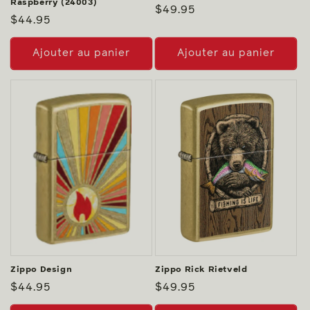
Raspberry (24003)
Prix
$49.95
Prix
$44.95
habituel
habituel
Ajouter au panier
Ajouter au panier
Zippo Design
Zippo Rick Rietveld
Prix
$44.95
Prix
$49.95
habituel
habituel