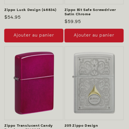
Zippo Luck Design (46834)
Zippo Bit Safe Screwdriver
Satin Chrome
Prix
$54.95
Prix
$59.95
habituel
habituel
Ajouter au panier
Ajouter au panier
Zippo Translucent Candy
205 Zippo Design