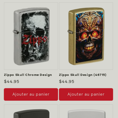
Zippo Skull Chrome Design
Zippo Skull Design (46715)
Prix
$44.95
Prix
$44.95
habituel
habituel
Ajouter au panier
Ajouter au panier