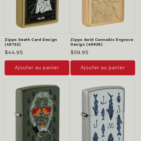
Zippo Death Card Design
Zippo Gold Cannabis Engrave
(46722)
Design (46826)
Prix
$44.95
Prix
$59.95
habituel
habituel
Ajouter au panier
Ajouter au panier