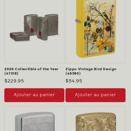
2026 Collectible of the Year
Zippo Vintage Bird Design
(47218)
(46580)
Prix
$229.95
Prix
$54.95
habituel
habituel
Ajouter au panier
Ajouter au panier