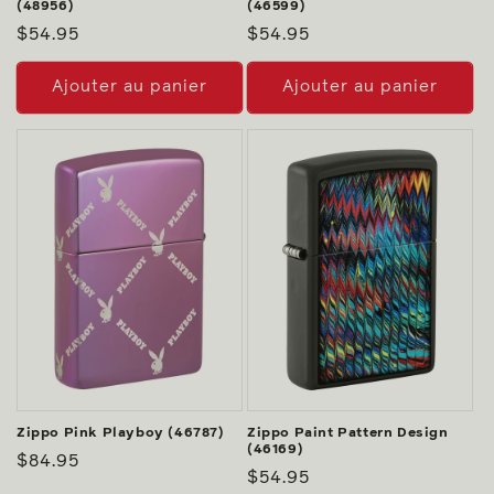
(48956)
(46599)
Prix
$54.95
Prix
$54.95
habituel
habituel
Ajouter au panier
Ajouter au panier
Zippo Pink Playboy (46787)
Zippo Paint Pattern Design
(46169)
Prix
$84.95
Prix
$54.95
habituel