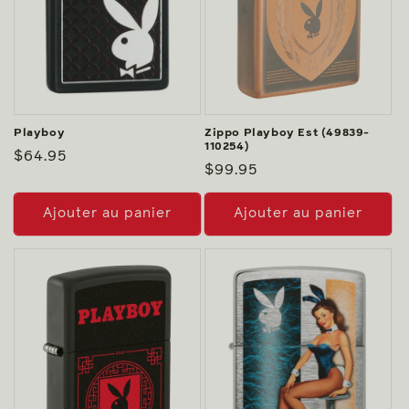
Playboy
Zippo Playboy Est (49839-
110254)
Prix
$64.95
Prix
$99.95
habituel
habituel
Ajouter au panier
Ajouter au panier