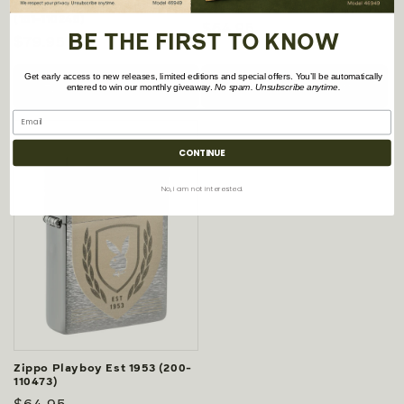
Zippo Playboy 151 Spectre
Zippo Playboy Plage (48744)
(151-110245)
Prix
$64.95
BE THE FIRST TO KNOW
Prix
$79.95
habituel
habituel
Get early access to new releases, limited editions and special offers. You’ll be automatically
Ajouter au panier
Ajouter au panier
entered to win our monthly giveaway.
No spam. Unsubscribe anytime.
CONTINUE
No, i am not interested.
Zippo Playboy Est 1953 (200-
110473)