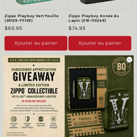
Zippo Playboy Vert Feuille
Zippo Playboy Année du
(28129-111129)
Lapin (218-110249)
Prix
$69.95
Prix
$74.95
habituel
habituel
Ajouter au panier
Ajouter au panier